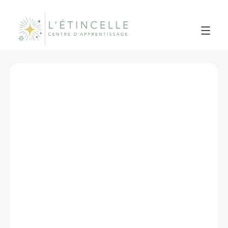
Retour aux services
Orthopédagogie
Nos orthopédagogues collaborent étroitement avec
les familles, les enseignants et les autres
professionnels pour offrir un accompagnement ciblé,
bienveillant et cohérent. Elles travaillent tant en
prévention qu’en remédiation, dans le but d’outiller
l’élève et de l’amener à progresser de façon durable